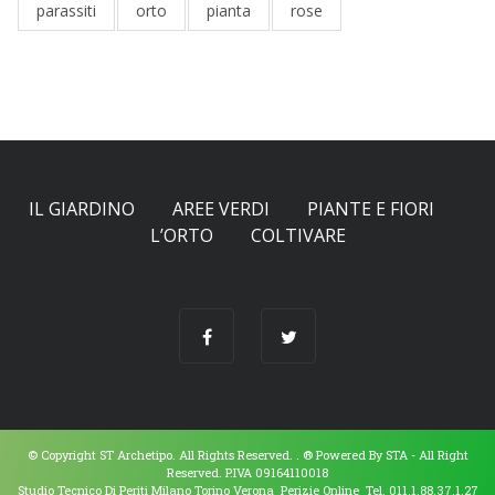
parassiti
orto
pianta
rose
IL GIARDINO
AREE VERDI
PIANTE E FIORI
L’ORTO
COLTIVARE
© Copyright ST Archetipo. All Rights Reserved. .
® Powered By
STA
- All Right
Reserved. P.IVA 09164110018
Studio Tecnico Di Periti Milano Torino Verona Perizie Online Tel. 011.1.88.37.1.27