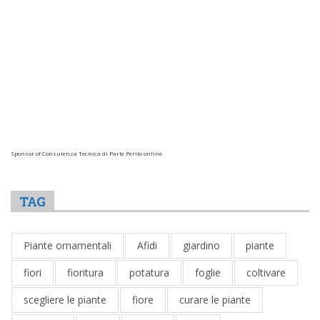
Sponsor of Consulenza Tecnica di Parte Perito online
TAG
Piante ornamentali
Afidi
giardino
piante
fiori
fioritura
potatura
foglie
coltivare
scegliere le piante
fiore
curare le piante