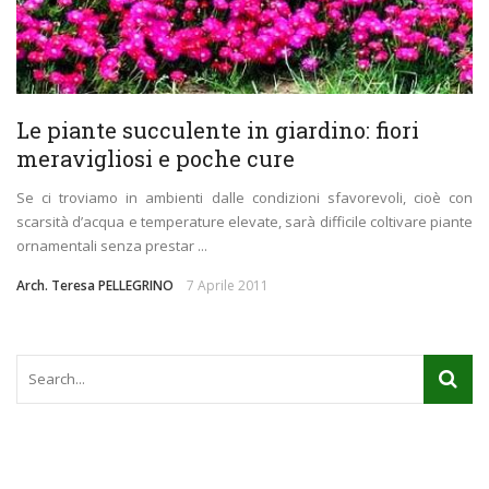
Le piante succulente in giardino: fiori
meravigliosi e poche cure
Se ci troviamo in ambienti dalle condizioni sfavorevoli, cioè con
scarsità d’acqua e temperature elevate, sarà difficile coltivare piante
ornamentali senza prestar ...
Arch. Teresa PELLEGRINO
7 Aprile 2011