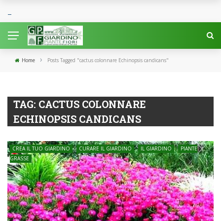
›
Home
Posts Tagged "cactus colonnare Echinopsis candicans"
TAG:
CACTUS COLONNARE
ECHINOPSIS CANDICANS
CREA IL TUO GIARDINO
CURARE IL GIARDINO
IL GIARDINO
PIANTE
GRASSE