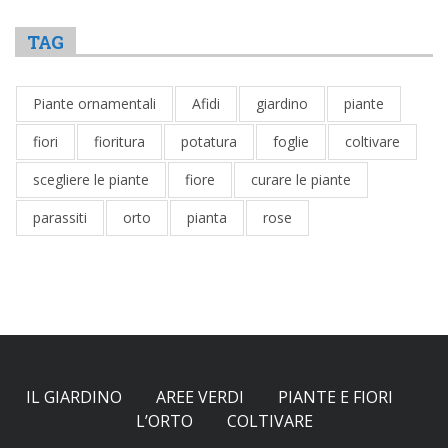
TAG
Piante ornamentali
Afidi
giardino
piante
fiori
fioritura
potatura
foglie
coltivare
scegliere le piante
fiore
curare le piante
parassiti
orto
pianta
rose
IL GIARDINO
AREE VERDI
PIANTE E FIORI
L’ORTO
COLTIVARE