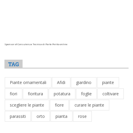
Sponsor of Consulenza Tecnica di Parte Perito online
TAG
Piante ornamentali
Afidi
giardino
piante
fiori
fioritura
potatura
foglie
coltivare
scegliere le piante
fiore
curare le piante
parassiti
orto
pianta
rose