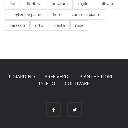
fiori
fioritura
potatura
foglie
coltivare
scegliere le piante
fiore
curare le piante
parassiti
orto
pianta
rose
IL GIARDINO
AREE VERDI
PIANTE E FIORI
L’ORTO
COLTIVARE