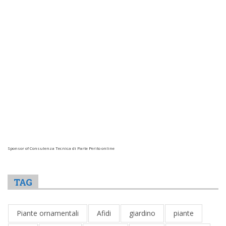
Sponsor of Consulenza Tecnica di Parte Perito online
TAG
Piante ornamentali
Afidi
giardino
piante