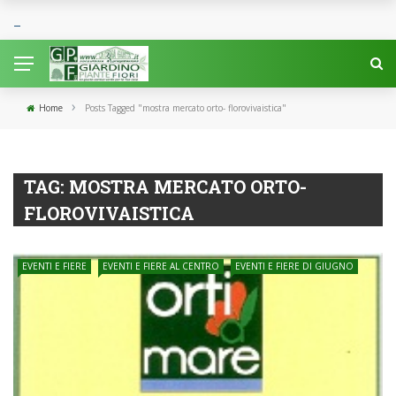
›
Home
Posts Tagged "mostra mercato orto- florovivaistica"
TAG:
MOSTRA MERCATO ORTO-
FLOROVIVAISTICA
EVENTI E FIERE
EVENTI E FIERE AL CENTRO
EVENTI E FIERE DI GIUGNO