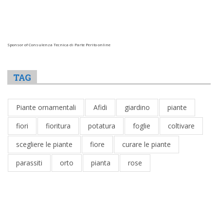
Sponsor of Consulenza Tecnica di Parte Perito online
TAG
Piante ornamentali
Afidi
giardino
piante
fiori
fioritura
potatura
foglie
coltivare
scegliere le piante
fiore
curare le piante
parassiti
orto
pianta
rose