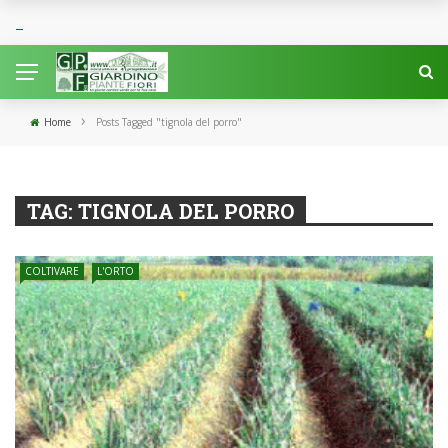
›
Home
Posts Tagged "tignola del porro"
TAG:
TIGNOLA DEL PORRO
COLTIVARE
L'ORTO