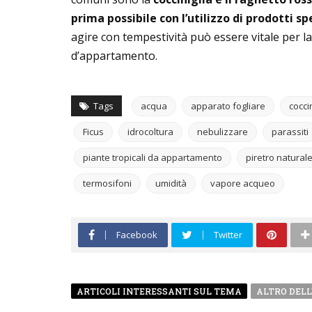
prima possibile con l’utilizzo di prodotti sp
agire con tempestività può essere vitale per l
d’appartamento.
Tags
acqua
apparato fogliare
cocci
Ficus
idrocoltura
nebulizzare
parassiti
piante tropicali da appartamento
piretro natural
termosifoni
umidità
vapore acqueo
Facebook
Twitter
ARTICOLI INTERESSANTI SUL TEMA
ALTRO DELL