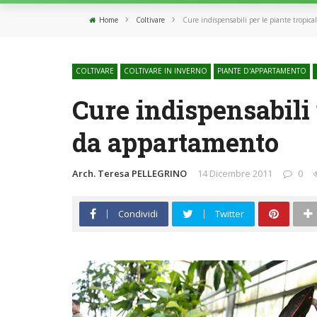
›
›
Home
Coltivare
Cure indispensabili per le piante tropic
COLTIVARE
COLTIVARE IN INVERNO
PIANTE D'APPARTAMENTO
Cure indispensabili 
da appartamento
Arch. Teresa PELLEGRINO
14 Dicembre 2011
0
Condividi
Twitter