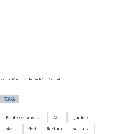
Sponsor of Consulenza Tecnica di Parte Perito online
TAG
Piante ornamentali
Afidi
giardino
piante
fiori
fioritura
potatura