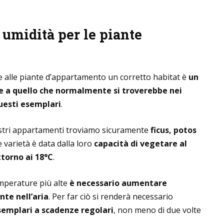
i umidità per le piante
e alle piante d’appartamento un corretto habitat è
un
ile a quello che normalmente si troverebbe nei
questi esemplari
.
ostri appartamenti troviamo sicuramente
ficus, potos
 varietà è data dalla loro
capacità di vegetare al
torno ai 18°C
.
mperature più alte
è necessario aumentare
te nell’aria
. Per far ciò si renderà necessario
esemplari a scadenze regolari
, non meno di due volte