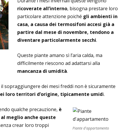
Durante i mesi invernali queste vengono
ricoverate all’interno
, bisogna prestare loro
particolare attenzione poiché
gli ambienti in
casa, a causa dei termosifoni accesi già a
partire dal mese di novembre, tendono a
diventare particolarmente secchi
.
Queste piante amano sì l’aria calda, ma
difficilmente riescono ad adattarsi alla
mancanza di umidità
.
n il sopraggiungere dei mesi freddi non è sicuramente
ei loro
territori d’origine, tipicamente umid
i.
dendo qualche precauzione,
è
e al meglio anche queste
senza crear loro troppi
Piante d'appartamento