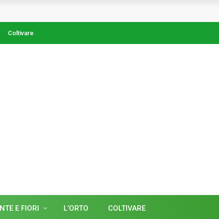
Coltivare
NTE E FIORI
L’ORTO
COLTIVARE