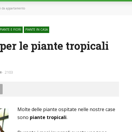
ali da appartamento
PIANTE E FIORI
PIANTE IN CASA
per le piante tropicali
2103
Molte delle piante ospitate nelle nostre case
sono
piante tropicali
.