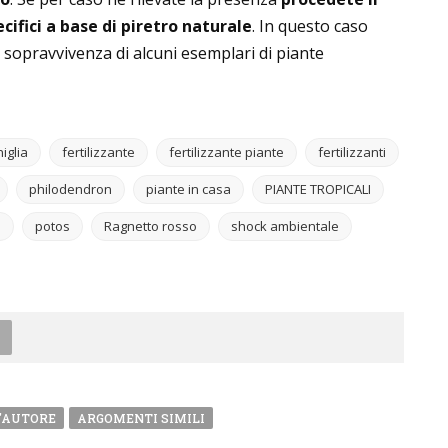
ecifici a base di piretro naturale
. In questo caso
a sopravvivenza di alcuni esemplari di piante
niglia
fertilizzante
fertilizzante piante
fertilizzanti
philodendron
piante in casa
PIANTE TROPICALI
e
potos
Ragnetto rosso
shock ambientale
'AUTORE
ARGOMENTI SIMILI