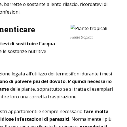
e, barrette o sostante a lento rilascio, ricordatevi di
onfezioni.
menticare
Piante tropicali
tevi di sostituire l’acqua
e le sostanze nutritive
zione legata all’utilizzo dei termosifoni durante i mesi
ono di polvere più del dovuto. E’ quindi necessario
iame
delle piante, soprattutto se si tratta di esemplari
antire loro una corretta traspirazione.
 nostri appartamenti è sempre necessario
fare molta
idiose infestazioni di parassiti
. Normalmente i più
so
. Se per caso ne rilevate la presenza
procedete il