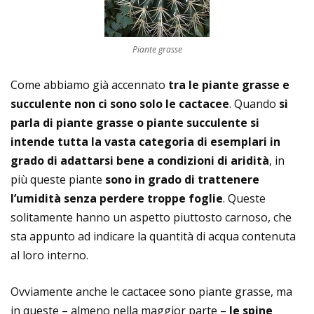
Piante grasse
Come abbiamo già accennato
tra le piante grasse e
succulente non ci sono solo le cactacee
. Quando
si
parla di piante grasse o piante succulente si
intende tutta la vasta categoria di esemplari in
grado di adattarsi bene a condizioni di aridità
, in
più queste piante
sono in grado di trattenere
l’umidità senza perdere troppe foglie
. Queste
solitamente hanno un aspetto piuttosto carnoso, che
sta appunto ad indicare la quantità di acqua contenuta
al loro interno.
Ovviamente anche le cactacee sono piante grasse, ma
in queste – almeno nella maggior parte –
le spine