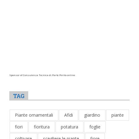
Sponsor of Consulenza Tecnica di Parte Perito online
TAG
Piante ornamentali
Afidi
giardino
piante
fiori
fioritura
potatura
foglie
coltivare
scegliere le piante
fiore