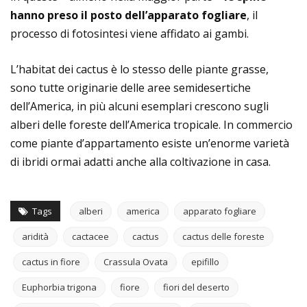
hanno preso il posto dell’apparato fogliare
, il
processo di fotosintesi viene affidato ai gambi.
L’habitat dei cactus è lo stesso delle piante grasse,
sono tutte originarie delle aree semidesertiche
dell’America, in più alcuni esemplari crescono sugli
alberi delle foreste dell’America tropicale. In commercio
come piante d’appartamento esiste un’enorme varietà
di ibridi ormai adatti anche alla coltivazione in casa.
Tags
alberi
america
apparato fogliare
aridità
cactacee
cactus
cactus delle foreste
cactus in fiore
Crassula Ovata
epifillo
Euphorbia trigona
fiore
fiori del deserto