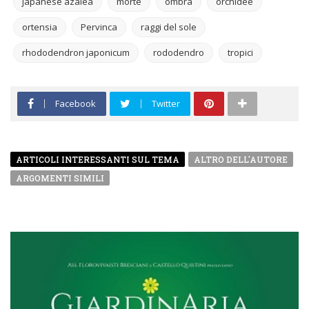
japanese azalea
morte
ombra
orchidee
ortensia
Pervinca
raggi del sole
rhododendron japonicum
rododendro
tropici
Facebook
Twitter
ARTICOLI INTERESSANTI SUL TEMA
ALTRO DELL'AUTORE
ARGOMENTI SIMILI