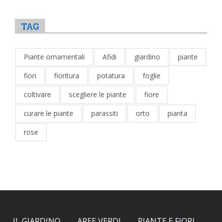
TAG
Piante ornamentali
Afidi
giardino
piante
fiori
fioritura
potatura
foglie
coltivare
scegliere le piante
fiore
curare le piante
parassiti
orto
pianta
rose
IL GIARDINO
AREE VERDI
PIANTE E FIORI