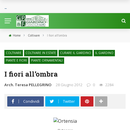
›
›
Home
Coltivare
I fiori all’ombra
COLTIVARE
COLTIVARE IN ESTATE
CURARE IL GIARDINO
IL GIARDINO
PIANTE E FIORI
PIANTE ORNAMENTALI
I fiori all’ombra
Arch. Teresa PELLEGRINO
28 Giugno 2012
0
2284
Condividi
Twitter