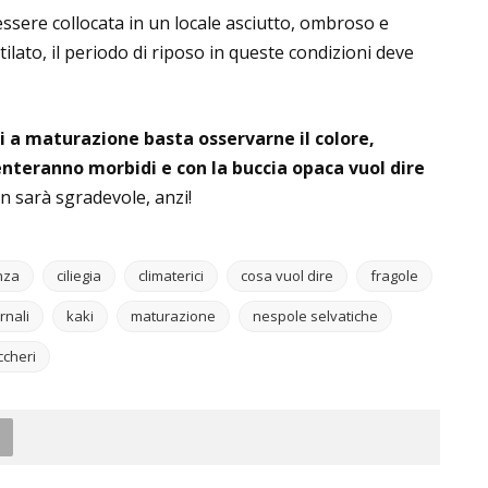
essere collocata in un locale asciutto, ombroso e
ato, il periodo di riposo in queste condizioni deve
ti a maturazione basta osservarne il colore,
nteranno morbidi e con la buccia opaca vuol dire
n sarà sgradevole, anzi!
nza
ciliegia
climaterici
cosa vuol dire
fragole
ernali
kaki
maturazione
nespole selvatiche
ccheri