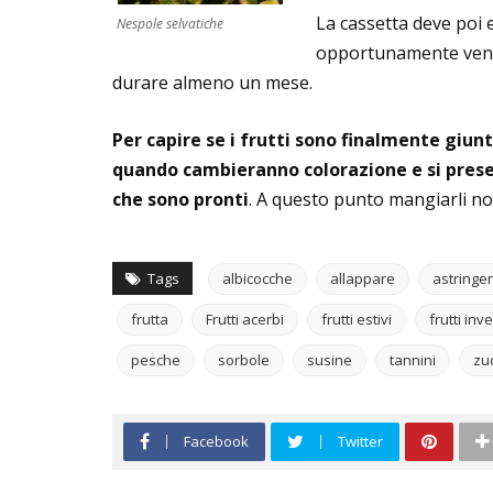
La cassetta deve poi 
Nespole selvatiche
opportunamente ventil
durare almeno un mese.
Per capire se i frutti sono finalmente giun
quando cambieranno colorazione e si prese
che sono pronti
. A questo punto mangiarli no
Tags
albicocche
allappare
astringe
frutta
Frutti acerbi
frutti estivi
frutti inv
pesche
sorbole
susine
tannini
zu
Facebook
Twitter