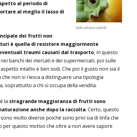
spetto al periodo di
ortare al meglio il lasso di
.
Kaki ancora acerbi
incipale dei
frutti non
ri è quella di resistere maggiormente
eventuali traumi causati dal trasporto
, in questo
ei banchi dei mercati e dei supermercati, poi sulle
aspetto intatto e ben sodi. Che poi il gusto non sia il
a che non si riesca a distinguere una tipologia
a, soprattutto a chi si occupa della vendita.
é la
stragrande maggioranza di frutti sono
 maturazione anche dopo la raccolta
. Certo, questo
 sono molto diverse poiché sono privi sia di linfa che
io per questo motivo che oltre a non avere sapore