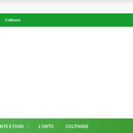
Coltivare
NTE E FIORI
L’ORTO
COLTIVARE