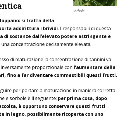
entica
Sorbole
llappano: si tratta della
rta addirittura i brividi
. I responsabili di questa
ta di sostanze dall’elevato potere astringente e
ha una concentrazione decisamente elevata.
esso di maturazione la concentrazione di tannini va
ra inversamente proporzionale con
l’aumentare della
i, fino a far diventare commestibili questi frutti.
eguire per portare a maturazione in maniera corretta
che e sorbole è il seguente:
per prima cosa, dopo
accolta, è opportuno conservare questi frutti
tte in legno, possibilmente ricoperta con uno