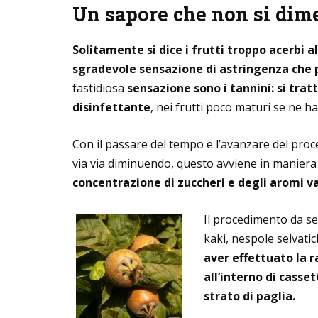
Un sapore che non si dim
Solitamente si dice i frutti troppo acerbi a
sgradevole sensazione di astringenza che po
fastidiosa
sensazione sono i tannini: si trat
disinfettante
, nei frutti poco maturi se ne 
Con il passare del tempo e l’avanzare del proc
via via diminuendo, questo avviene in manie
concentrazione di zuccheri e degli aromi var
Il procedimento da s
kaki, nespole selvati
aver effettuato la r
all’interno di casse
strato di paglia.