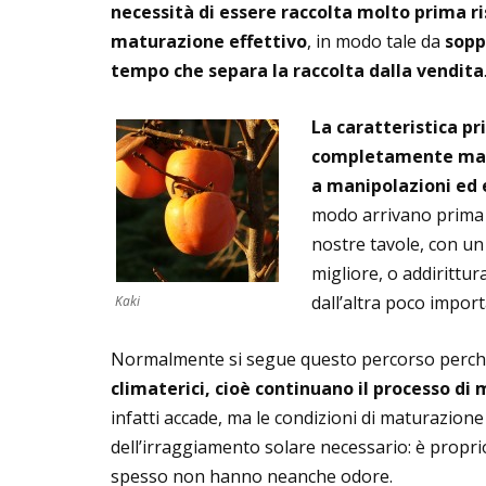
necessità di essere raccolta molto prima ri
maturazione effettivo
, in modo tale da
sopp
tempo che separa la raccolta dalla vendita
La caratteristica pr
completamente matu
a
manipolazioni ed 
modo arrivano prima n
nostre tavole, con un 
migliore, o addirittur
dall’altra poco import
Kaki
Normalmente si segue questo percorso perch
climaterici, cioè continuano il processo di
infatti accade, ma le condizioni di maturazione
dell’irraggiamento solare necessario: è propr
spesso non hanno neanche odore.