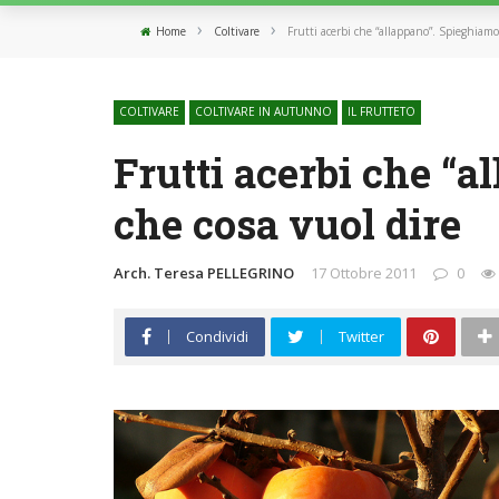
›
›
Home
Coltivare
Frutti acerbi che “allappano”. Spieghiamo
COLTIVARE
COLTIVARE IN AUTUNNO
IL FRUTTETO
Frutti acerbi che “
che cosa vuol dire
Arch. Teresa PELLEGRINO
17 Ottobre 2011
0
Condividi
Twitter