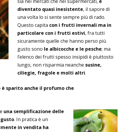
sia nei mercati che nei supermercati,
è
diventato quasi inesistente
, il sapore di
una volta lo si sente sempre più di rado.
Questo capita
con i frutti invernali
ma in
particolare con i frutti estivi
, fra tutti
sicuramente quelle che hanno perso più
gusto sono
le albicocche e le pesche
; ma
l’elenco dei frutti spesso insipidi è piuttosto
lungo, non risparmia neanche
susine,
ciliegie, fragole e molti altri
.
o
è sparito anche il profumo che
te
una semplificazione delle
l gusto
. In pratica è un
lmente in vendita ha