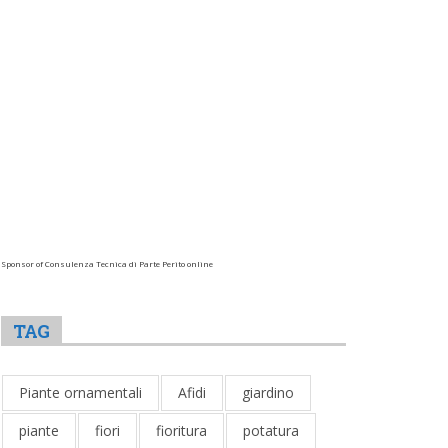
Sponsor of Consulenza Tecnica di Parte Perito online
TAG
Piante ornamentali
Afidi
giardino
piante
fiori
fioritura
potatura