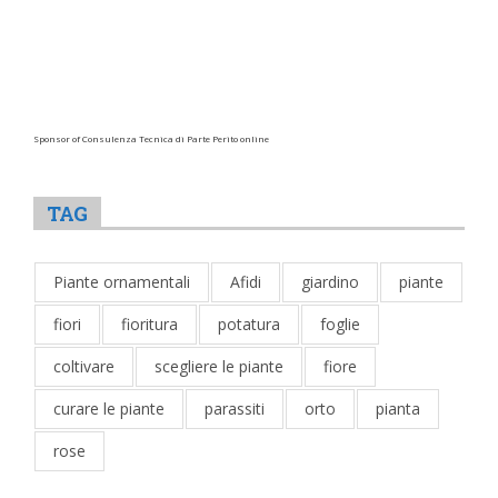
Sponsor of Consulenza Tecnica di Parte Perito online
TAG
Piante ornamentali
Afidi
giardino
piante
fiori
fioritura
potatura
foglie
coltivare
scegliere le piante
fiore
curare le piante
parassiti
orto
pianta
rose