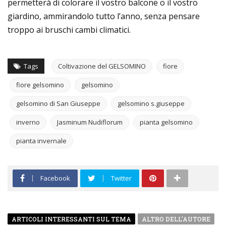
permetterà di colorare il vostro balcone o il vostro
giardino, ammirandolo tutto l’anno, senza pensare
troppo ai bruschi cambi climatici.
Tags
Coltivazione del GELSOMINO
fiore
fiore gelsomino
gelsomino
gelsomino di San Giuseppe
gelsomino s.giuseppe
inverno
Jasminum Nudiflorum
pianta gelsomino
pianta invernale
Facebook
Twitter
ARTICOLI INTERESSANTI SUL TEMA
ALTRO DELL'AUTORE