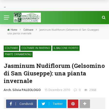
›
›
Home
Coltivare
Jasminum Nudiflorum (Gelsomino di San Giuseppe):
una pianta invernale
COLTIVARE
COLTIVARE IN INVERNO
IL BALCONE FIORITO
PIANTE ORNAMENTALI
Jasminum Nudiflorum (Gelsomino
di San Giuseppe): una pianta
invernale
Arch. Silvia PALEOLOGO
15 Dicembre 2010
0
2968
Condividi
Twitter