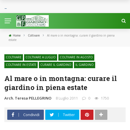
›
›
Home
Coltivare
Al mare o in montagna: curare il giardino in piena
estate
COLTIVARE
COLTIVARE A LUGLIO
COLTIVARE IN AGOSTO
COLTIVARE IN ESTATE
CURARE IL GIARDINO
IL GIARDINO
Al mare o in montagna: curare il
giardino in piena estate
Arch. Teresa PELLEGRINO
8 Luglio 2011
0
1750
Condividi
Twitter