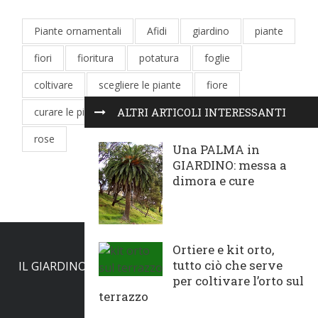
Piante ornamentali
Afidi
giardino
piante
fiori
fioritura
potatura
foglie
coltivare
scegliere le piante
fiore
curare le piante
parassiti
orto
pianta
ALTRI ARTICOLI INTERESSANTI
rose
Una PALMA in
GIARDINO: messa a
dimora e cure
Ortiere e kit orto,
tutto ciò che serve
IL GIARDINO
AREE VERDI
PIANTE E FIORI
per coltivare l’orto sul
L’ORTO
COLTIVARE
terrazzo