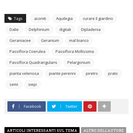
Tags
aconiti
Aquilegia
curare il giardino
Dalie
Delphinium
digitali
Dipladenia
Geraniacee
Geranium
mal bianco
Passiflora Coerulea
Passiflora Mollissima
Passiflora Quadrangularis
Pelargonium
pianta velenosa
piante perenni
piretro
prato
semi
siepi
Facebook
Twitter
ARTICOLI INTERESSANTI SUL TEMA
ALTRO DELL'AUTORE