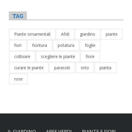
TAG
Piante ornamentali
Afidi
giardino
piante
fiori
fioritura
potatura
foglie
coltivare
scegliere le piante
fiore
curare le piante
parassiti
orto
pianta
rose
IL GIARDINO
AREE VERDI
PIANTE E FIORI