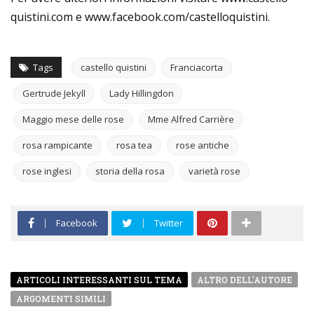
quistini.com e www.facebook.com/castelloquistini.
Tags
castello quistini
Franciacorta
Gertrude Jekyll
Lady Hillingdon
Maggio mese delle rose
Mme Alfred Carrière
rosa rampicante
rosa tea
rose antiche
rose inglesi
storia della rosa
varietà rose
Facebook
Twitter
ARTICOLI INTERESSANTI SUL TEMA
ALTRO DELL'AUTORE
ARGOMENTI SIMILI