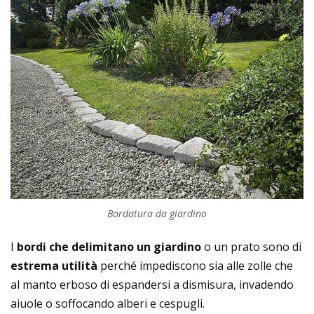
Bordatura da giardino
I
bordi che delimitano un giardino
o un prato
sono di
estrema utilità
perché impediscono sia alle zolle che
al manto erboso di espandersi a dismisura, invadendo
aiuole o soffocando alberi e cespugli.