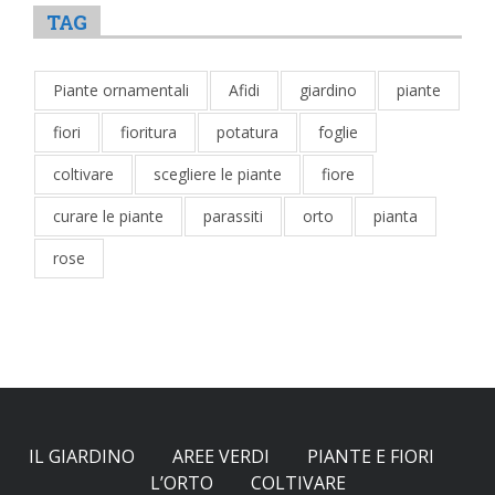
TAG
Piante ornamentali
Afidi
giardino
piante
fiori
fioritura
potatura
foglie
coltivare
scegliere le piante
fiore
curare le piante
parassiti
orto
pianta
rose
IL GIARDINO
AREE VERDI
PIANTE E FIORI
L’ORTO
COLTIVARE