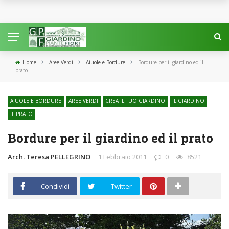
›
›
›
Home
Aree Verdi
Aiuole e Bordure
Bordure per il giardino ed il
prato
AIUOLE E BORDURE
AREE VERDI
CREA IL TUO GIARDINO
IL GIARDINO
IL PRATO
Bordure per il giardino ed il prato
Arch. Teresa PELLEGRINO
1 Febbraio 2011
0
8521
Condividi
Twitter