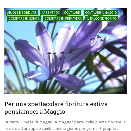
AIUOLE E BORDURE
AREE VERDI
COLTIVARE
COLTIVARE A MAGGIO
COLTIVARE IN ESTATE
COLTIVARE IN PRIMAVERA
IL BALCONE FIORITO
Per una spettacolare fioritura estiva
pensiamoci a Maggio
Durante il mese di maggio la maggior parte delle piante fiorisce, si
assiste ad un rapido cambiamento giorno per giorno. E’ proprio ...