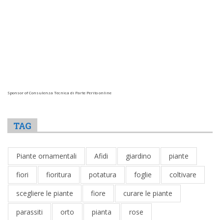
Sponsor of Consulenza Tecnica di Parte Perito online
TAG
Piante ornamentali
Afidi
giardino
piante
fiori
fioritura
potatura
foglie
coltivare
scegliere le piante
fiore
curare le piante
parassiti
orto
pianta
rose