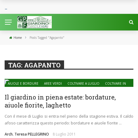
›
Home
Posts Tagged "Agapanto"
TAG:
AGAPANTO
AIUOLE E BORDURE
AREE VERDI
COLTIVARE A LUGLIO
COLTIVARE IN
AGOSTO
COLTIVARE IN ESTATE
CURARE IL GIARDINO
IL GIARDINO
Il giardino in piena estate: bordature,
ACQUATICO
aiuole fiorite, laghetto
Con il mese di Luglio si entra nel pieno della stagione estiva. Il caldo
afoso caratterizza questo periodo: bordature e aiuole fiorite ...
Arch. Teresa PELLEGRINO
8 Luglio 2011