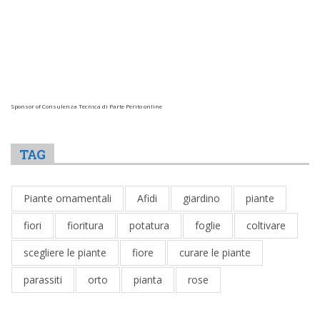
Sponsor of Consulenza Tecnica di Parte Perito online
TAG
Piante ornamentali
Afidi
giardino
piante
fiori
fioritura
potatura
foglie
coltivare
scegliere le piante
fiore
curare le piante
parassiti
orto
pianta
rose