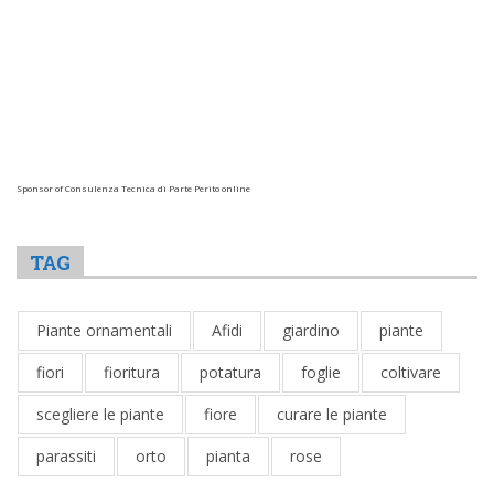
Sponsor of Consulenza Tecnica di Parte Perito online
TAG
Piante ornamentali
Afidi
giardino
piante
fiori
fioritura
potatura
foglie
coltivare
scegliere le piante
fiore
curare le piante
parassiti
orto
pianta
rose