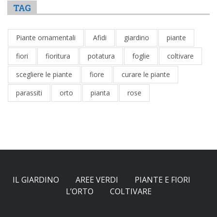
TAG
Piante ornamentali
Afidi
giardino
piante
fiori
fioritura
potatura
foglie
coltivare
scegliere le piante
fiore
curare le piante
parassiti
orto
pianta
rose
IL GIARDINO
AREE VERDI
PIANTE E FIORI
L’ORTO
COLTIVARE