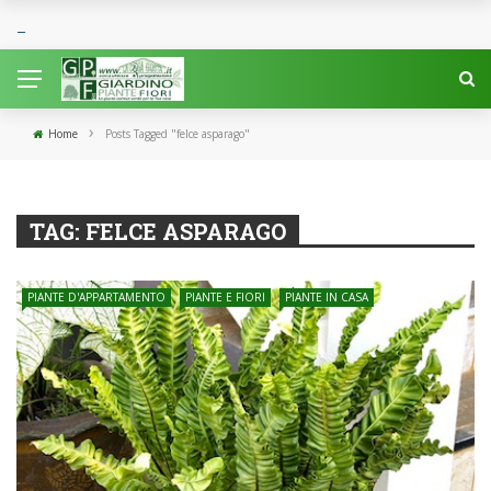
›
Home
Posts Tagged "felce asparago"
TAG:
FELCE ASPARAGO
PIANTE D'APPARTAMENTO
PIANTE E FIORI
PIANTE IN CASA