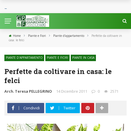
›
›
›
Home
Piante e Fiori
Piante d'appartamento
Perfette da coltivare in
casa: le felci
PIANTE D'APPARTAMENTO
PIANTE E FIORI
PIANTE IN CASA
Perfette da coltivare in casa: le
felci
Arch. Teresa PELLEGRINO
14 Dicembre 2011
0
2571
Condividi
Twitter