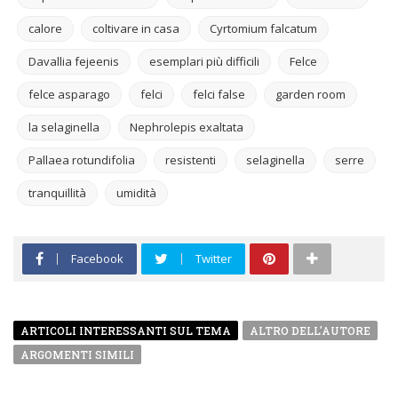
calore
coltivare in casa
Cyrtomium falcatum
Davallia fejeenis
esemplari più difficili
Felce
felce asparago
felci
felci false
garden room
la selaginella
Nephrolepis exaltata
Pallaea rotundifolia
resistenti
selaginella
serre
tranquillità
umidità
Facebook
Twitter
ARTICOLI INTERESSANTI SUL TEMA
ALTRO DELL'AUTORE
ARGOMENTI SIMILI