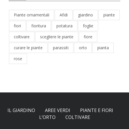
Piante ornamentali
Afidi
giardino
piante
fiori
fioritura
potatura
foglie
coltivare
scegliere le piante
fiore
curare le piante
parassiti
orto
pianta
rose
IL GIARDINO
AREE VERDI
PIANTE E FIORI
L’ORTO
COLTIVARE