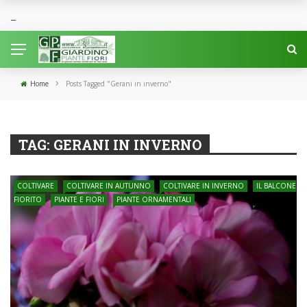
›
Home
Posts Tagged "Gerani in inverno"
TAG:
GERANI IN INVERNO
COLTIVARE
COLTIVARE IN AUTUNNO
COLTIVARE IN INVERNO
IL BALCONE
FIORITO
PIANTE E FIORI
PIANTE ORNAMENTALI