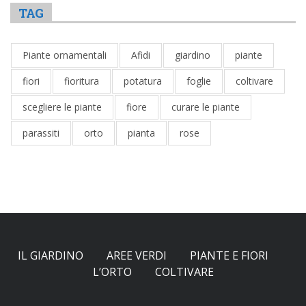
TAG
Piante ornamentali
Afidi
giardino
piante
fiori
fioritura
potatura
foglie
coltivare
scegliere le piante
fiore
curare le piante
parassiti
orto
pianta
rose
IL GIARDINO
AREE VERDI
PIANTE E FIORI
L’ORTO
COLTIVARE