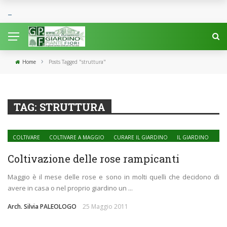
›
Home
Posts Tagged "struttura"
TAG:
STRUTTURA
COLTIVARE
COLTIVARE A MAGGIO
CURARE IL GIARDINO
IL GIARDINO
PIANTE E FIORI
PIANTE ORNAMENTALI
PIANTE RAMPICANTI
Coltivazione delle rose rampicanti
Maggio è il mese delle rose e sono in molti quelli che decidono di
avere in casa o nel proprio giardino un ...
Arch. Silvia PALEOLOGO
25 Maggio 2011