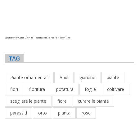
Sponsor of Consulenza Tecnica di Parte Perito online
TAG
Piante ornamentali
Afidi
giardino
piante
fiori
fioritura
potatura
foglie
coltivare
scegliere le piante
fiore
curare le piante
parassiti
orto
pianta
rose