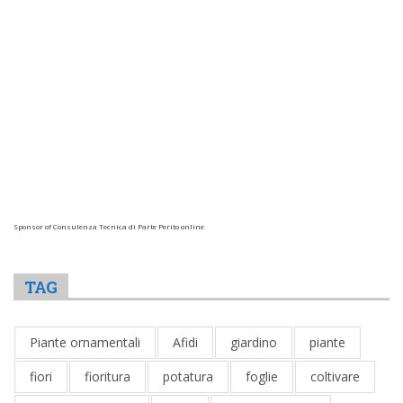
Sponsor of Consulenza Tecnica di Parte Perito online
TAG
Piante ornamentali
Afidi
giardino
piante
fiori
fioritura
potatura
foglie
coltivare