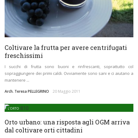
Coltivare la frutta per avere centrifugati
freschissimi
I succhi di frutta sono buoni e rinfrescanti, soprattutto col
sopraggiungere dei primi caldi. Ovviamente sono sani e ci aiutano a
mantenere ...
Arch. Teresa PELLEGRINO
20 Maggio 2011
L'ORTO
Orto urbano: una risposta agli OGM arriva
dal coltivare orti cittadini