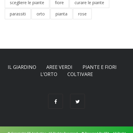
scegliere le piante
fiore
curare le piante
parassiti
orto
pianta
rose
IL GIARDINO
AREE VERDI
PIANTE E FIORI
L’ORTO
COLTIVARE