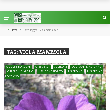
›
Home
Posts Tagged "Viola mammola"
TAG:
VIOLA MAMMOLA
AIUOLE E BORDURE
AREE VERDI
COLTIVARE
COLTIVARE IN AUTUNNO
CURARE IL GIARDINO
IL BALCONE FIORITO
IL GIARDINO
IL GIARDINO
ROCCIOSO