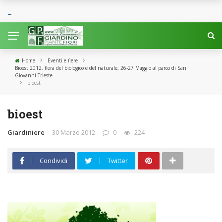
›
›
Home
Eventi e fiere
Bioest 2012, fiera del biologico e del naturale, 26-27 Maggio al parco di San
Giovanni Trieste
›
bioest
bioest
Giardiniere
30 Marzo 2012
0
224
Condividi
Twitter