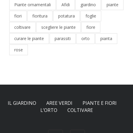
Piante ornamentali
Afidi
giardino
piante
fiori
fioritura
potatura
foglie
coltivare
scegliere le piante
fiore
curare le piante
parassiti
orto
pianta
rose
IL GIARDINO
AREE VERDI
PIANTE E FIORI
L’ORTO
COLTIVARE