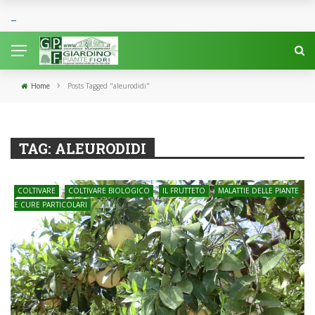
›
Home
Posts Tagged "aleurodidi"
TAG:
ALEURODIDI
COLTIVARE
COLTIVARE BIOLOGICO
IL FRUTTETO
MALATTIE DELLE PIANTE
E CURE PARTICOLARI