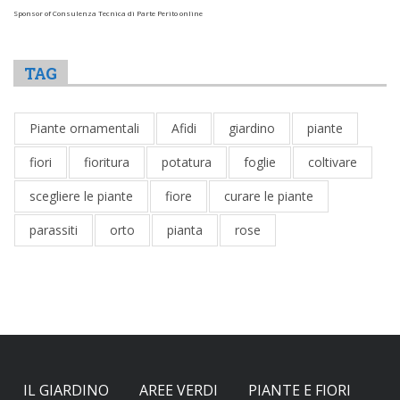
Sponsor of Consulenza Tecnica di Parte Perito online
TAG
Piante ornamentali
Afidi
giardino
piante
fiori
fioritura
potatura
foglie
coltivare
scegliere le piante
fiore
curare le piante
parassiti
orto
pianta
rose
IL GIARDINO
AREE VERDI
PIANTE E FIORI