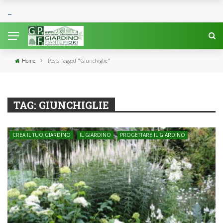
›
Home
Posts Tagged "Giunchiglie"
TAG:
GIUNCHIGLIE
CREA IL TUO GIARDINO
IL GIARDINO
PROGETTARE IL GIARDINO