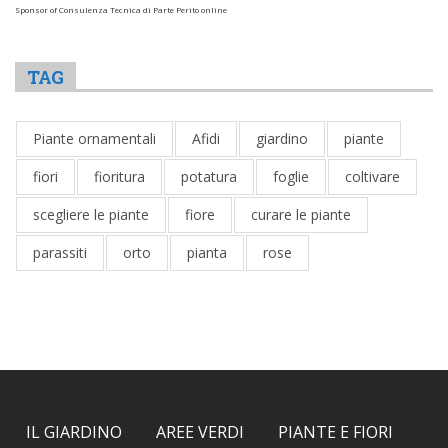
Sponsor of Consulenza Tecnica di Parte Perito online
TAG
Piante ornamentali
Afidi
giardino
piante
fiori
fioritura
potatura
foglie
coltivare
scegliere le piante
fiore
curare le piante
parassiti
orto
pianta
rose
IL GIARDINO
AREE VERDI
PIANTE E FIORI