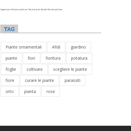
Sponsor of Consulenza Tecnica di Parte Perito online
TAG
Piante ornamentali
Afidi
giardino
piante
fiori
fioritura
potatura
foglie
coltivare
scegliere le piante
fiore
curare le piante
parassiti
orto
pianta
rose