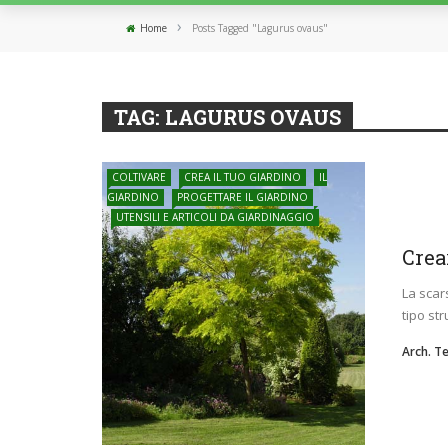
›
Home
Posts Tagged "Lagurus ovaus"
TAG:
LAGURUS OVAUS
COLTIVARE
CREA IL TUO GIARDINO
IL
GIARDINO
PROGETTARE IL GIARDINO
UTENSILI E ARTICOLI DA GIARDINAGGIO
Crea
La scar
tipo st
Arch. T