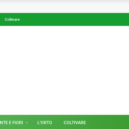
Coltivare
NTE E FIORI
L’ORTO
COLTIVARE