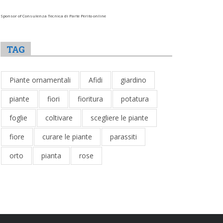
Sponsor of Consulenza Tecnica di Parte Perito online
TAG
Piante ornamentali
Afidi
giardino
piante
fiori
fioritura
potatura
foglie
coltivare
scegliere le piante
fiore
curare le piante
parassiti
orto
pianta
rose