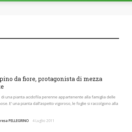
upino da fiore, protagonista di mezza
te
ta di una pianta acidofila perenne appartenente alla famiglia delle
ose. E’ una pianta dall’aspetto vigoroso, le foglie si raccolgono alla
eresa PELLEGRINO
4 Luglio 2011