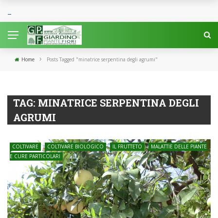
›
Home
Posts Tagged "minatrice serpentina degli agrumi"
TAG:
MINATRICE SERPENTINA DEGLI
AGRUMI
COLTIVARE
COLTIVARE BIOLOGICO
IL FRUTTETO
MALATTIE DELLE PIANTE
E CURE PARTICOLARI