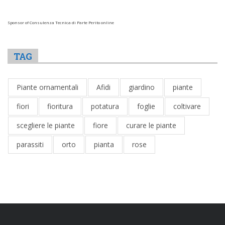
Sponsor of Consulenza Tecnica di Parte Perito online
TAG
Piante ornamentali
Afidi
giardino
piante
fiori
fioritura
potatura
foglie
coltivare
scegliere le piante
fiore
curare le piante
parassiti
orto
pianta
rose