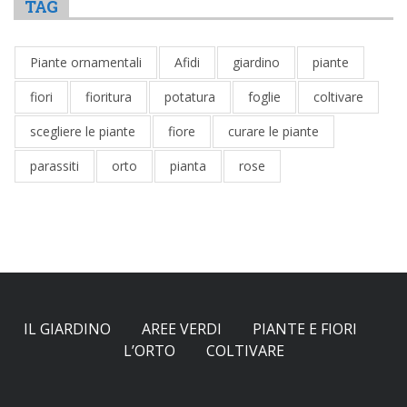
TAG
Piante ornamentali
Afidi
giardino
piante
fiori
fioritura
potatura
foglie
coltivare
scegliere le piante
fiore
curare le piante
parassiti
orto
pianta
rose
IL GIARDINO
AREE VERDI
PIANTE E FIORI
L’ORTO
COLTIVARE