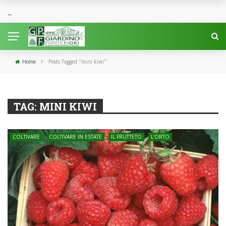
›
Home
Posts Tagged "mini kiwi"
TAG:
MINI KIWI
COLTIVARE
COLTIVARE IN ESTATE
IL FRUTTETO
L'ORTO