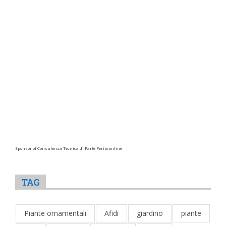
Sponsor of Consulenza Tecnica di Parte Perito online
TAG
Piante ornamentali
Afidi
giardino
piante