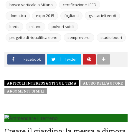
bosco verticale a Milano
certificazione LEED
domotica
expo 2015
foglianti
grattacieli verdi
leeds
milano
polveri sottili
progetto di riqualificazione
sempreverdi
studio boeri
Facebook
Twitter
ARTICOLI INTERESSANTI SUL TEMA
ALTRO DELL'AUTORE
ARGOMENTI SIMILI
Creare il giardino: la messa a dimora