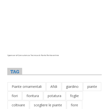
Sponsor of Consulenza Tecnica di Parte Perito online
TAG
Piante ornamentali
Afidi
giardino
piante
fiori
fioritura
potatura
foglie
coltivare
scegliere le piante
fiore