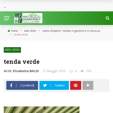
›
›
Home
Aree Verdi
vivere all'aperto: l'ombra in giardino e in terrazza
›
tenda verde
AREE VERDI
tenda verde
Arch. Elisabetta BALDI
27 Maggio 2010
0
159
Condividi
Twitter