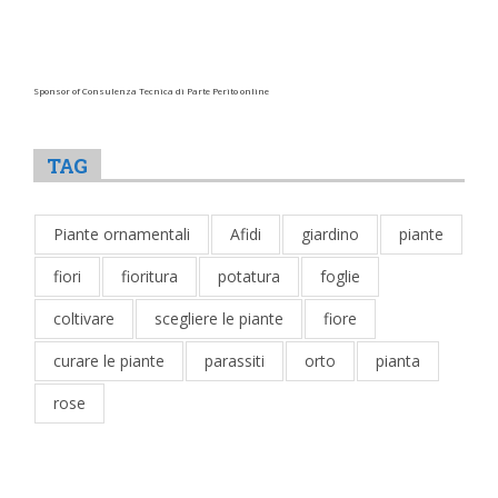
Sponsor of Consulenza Tecnica di Parte Perito online
TAG
Piante ornamentali
Afidi
giardino
piante
fiori
fioritura
potatura
foglie
coltivare
scegliere le piante
fiore
curare le piante
parassiti
orto
pianta
rose