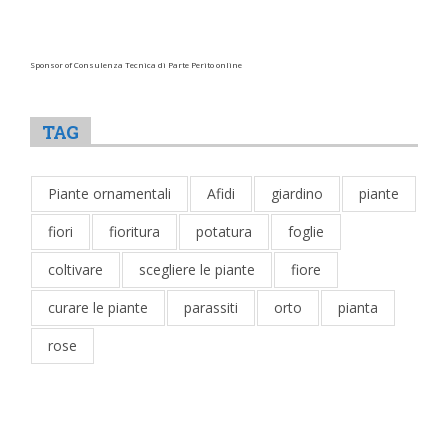
Sponsor of Consulenza Tecnica di Parte Perito online
TAG
Piante ornamentali
Afidi
giardino
piante
fiori
fioritura
potatura
foglie
coltivare
scegliere le piante
fiore
curare le piante
parassiti
orto
pianta
rose