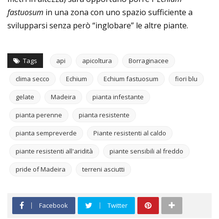
fastuosum
in una zona con uno spazio sufficiente a
svilupparsi senza però “inglobare” le altre piante.
Tags
api
apicoltura
Borraginacee
clima secco
Echium
Echium fastuosum
fiori blu
gelate
Madeira
pianta infestante
pianta perenne
pianta resistente
pianta sempreverde
Piante resistenti al caldo
piante resistenti all'aridità
piante sensibili al freddo
pride of Madeira
terreni asciutti
Facebook
Twitter