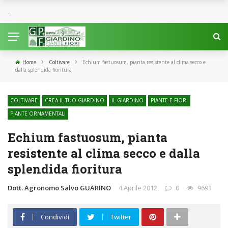
›
›
Home
Coltivare
Echium fastuosum, pianta resistente al clima secco e
dalla splendida fioritura
COLTIVARE
CREA IL TUO GIARDINO
IL GIARDINO
PIANTE E FIORI
PIANTE ORNAMENTALI
Echium fastuosum, pianta
resistente al clima secco e dalla
splendida fioritura
Dott. Agronomo Salvo GUARINO
4 Aprile 2012
0
9693
Condividi
Twitter