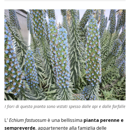
I fiori di questa pianta sono vistati spesso dalle api e dalle farfalle
L’
Echium fastuosum
è una bellissima
pianta perenne e
sempreverde
, appartenente alla famiglia delle