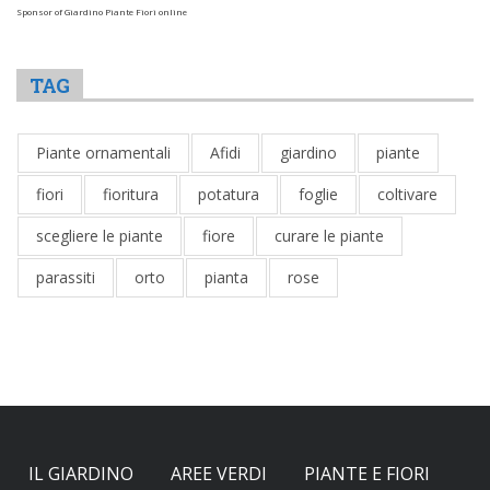
Sponsor of Giardino Piante Fiori online
TAG
Piante ornamentali
Afidi
giardino
piante
fiori
fioritura
potatura
foglie
coltivare
scegliere le piante
fiore
curare le piante
parassiti
orto
pianta
rose
IL GIARDINO
AREE VERDI
PIANTE E FIORI