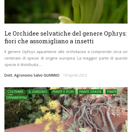
Le Orchidee selvatiche del genere Ophrys:
fiori che assomigliano a insetti
Il genere Ophrys appartiene alle orchidacee e comprende circa un
centinaio di specie di origine europea. La maggior parte di queste
specie è distribuita ...
Dott. Agronomo Salvo GUARINO
19 Aprile 2012
COLTIVARE
IL GIARDINO
PIANTE E FIORI
PIANTE GRASSE
PIANTE
ORNAMENTALI