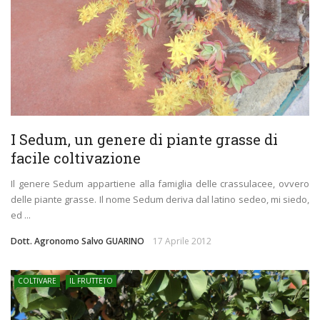
I Sedum, un genere di piante grasse di
facile coltivazione
Il genere Sedum appartiene alla famiglia delle crassulacee, ovvero
delle piante grasse. Il nome Sedum deriva dal latino sedeo, mi siedo,
ed ...
Dott. Agronomo Salvo GUARINO
17 Aprile 2012
COLTIVARE
IL FRUTTETO