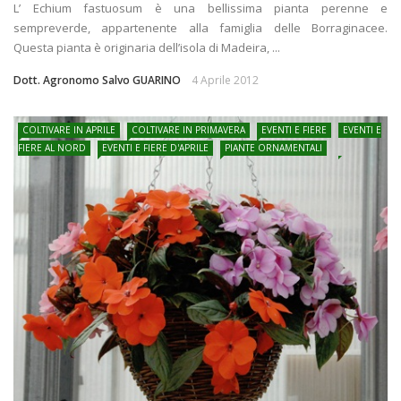
L’ Echium fastuosum è una bellissima pianta perenne e
sempreverde, appartenente alla famiglia delle Borraginacee.
Questa pianta è originaria dell’isola di Madeira, ...
Dott. Agronomo Salvo GUARINO
4 Aprile 2012
COLTIVARE IN APRILE
COLTIVARE IN PRIMAVERA
EVENTI E FIERE
EVENTI E
FIERE AL NORD
EVENTI E FIERE D'APRILE
PIANTE ORNAMENTALI