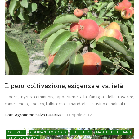
Il pero: coltivazione, esigenze e varietà
Il pero, Pyrus communis, appartiene alla famiglia delle rosacee,
come il melo, il pesco, l’albicocco, il mandorlo, il susino e molti altri ...
Dott. Agronomo Salvo GUARINO
11 Aprile 2012
COLTIVARE
COLTIVARE BIOLOGICO
IL FRUTTETO
MALATTIE DELLE PIANTE
E CURE PARTICOLARI