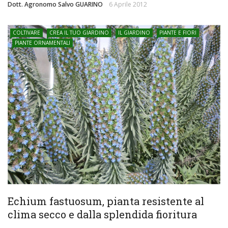
Dott. Agronomo Salvo GUARINO
6 Aprile 2012
COLTIVARE
CREA IL TUO GIARDINO
IL GIARDINO
PIANTE E FIORI
PIANTE ORNAMENTALI
Echium fastuosum, pianta resistente al
clima secco e dalla splendida fioritura