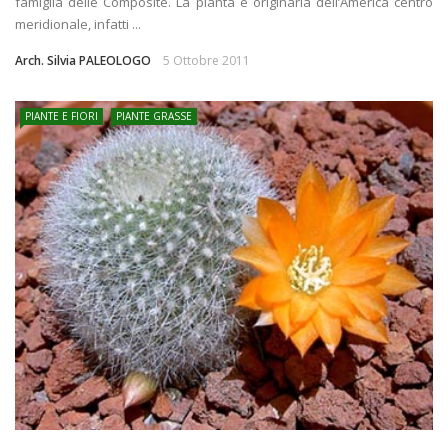
famiglia delle Composite. La pianta è originaria dell’America centro
meridionale, infatti ...
Arch. Silvia PALEOLOGO
5 Ottobre 2011
PIANTE E FIORI
PIANTE GRASSE