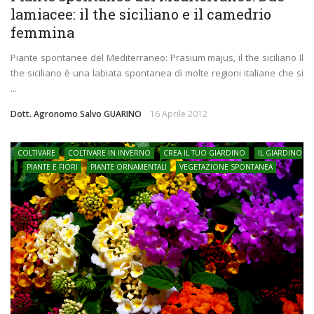
lamiacee: il the siciliano e il camedrio
femmina
Piante spontanee del Mediterraneo: Prasium majus, il the siciliano Il
the siciliano è una labiata spontanea di molte regioni italiane che si
...
Dott. Agronomo Salvo GUARINO
16 Aprile 2012
COLTIVARE
COLTIVARE IN INVERNO
CREA IL TUO GIARDINO
IL GIARDINO
PIANTE E FIORI
PIANTE ORNAMENTALI
VEGETAZIONE SPONTANEA