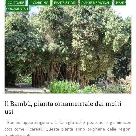
COLTIVARE
IL GIARDINO
PIANTE E FIORI
PIANTE MEDICINALI
PIANTE
ORNAMENTALI
Il Bambù, pianta ornamentale dai molti
usi
I Bambù appartengono alla famiglia delle poaceae o graminacee
così come i cereali. Queste piante sono originarie delle regioni
tropicali e sub ...