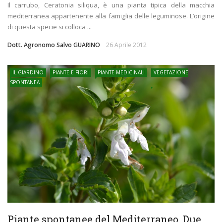
Il carrubo, Ceratonia siliqua, è una pianta tipica della macchia
mediterranea appartenente alla famiglia delle leguminose. L’origine
di questa specie si colloca ...
Dott. Agronomo Salvo GUARINO
26 Aprile 2012
IL GIARDINO
PIANTE E FIORI
PIANTE MEDICINALI
VEGETAZIONE
SPONTANEA
Piante spontanee del Mediterraneo. Due