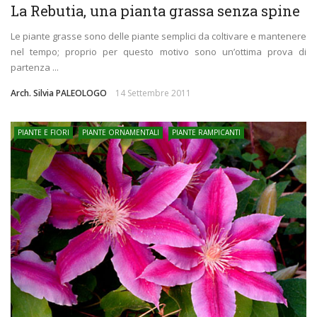
La Rebutia, una pianta grassa senza spine
Le piante grasse sono delle piante semplici da coltivare e mantenere
nel tempo; proprio per questo motivo sono un’ottima prova di
partenza ...
Arch. Silvia PALEOLOGO
14 Settembre 2011
PIANTE E FIORI
PIANTE ORNAMENTALI
PIANTE RAMPICANTI