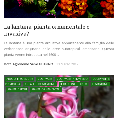
La lantana: pianta ornamentale o
invasiva?
La lantana è una pianta arbustiva appartenente alla famiglia delle
verbenacee originaria delle aree subtropicali americane. Questa
pianta venne introdotta nel 1600 ...
Dott. Agronomo Salvo GUARINO
13 Marzo 2012
AIUOLE E BORDURE
COLTIVARE
COLTIVARE IN INVERNO
COLTIVARE IN
PRIMAVERA
CREA IL TUO GIARDINO
IL BALCONE FIORITO
IL GIARDINO
PIANTE E FIORI
PIANTE ORNAMENTALI