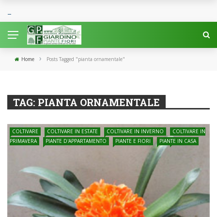
›
Home
Posts Tagged "pianta ornamentale"
TAG:
PIANTA ORNAMENTALE
COLTIVARE
COLTIVARE IN ESTATE
COLTIVARE IN INVERNO
COLTIVARE IN
PRIMAVERA
PIANTE D'APPARTAMENTO
PIANTE E FIORI
PIANTE IN CASA