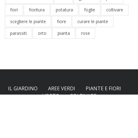
fiori
fioritura
potatura
foglie
coltivare
scegliere le piante
fiore
curare le piante
parassiti
orto
pianta
rose
IL GIARDINO
AREE VERDI
PIANTE E FIORI
L’ORTO
COLTIVARE