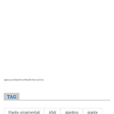
Sponsor of Giardino Piante Fiori online
TAG
Piante ornamentali
Afidi
giardino
piante