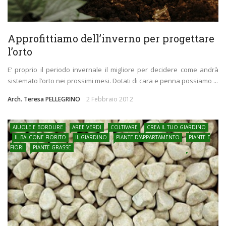
Approfittiamo dell’inverno per progettare
l’orto
E’ proprio il periodo invernale il migliore per decidere come andrà
sistemato l’orto nei prossimi mesi. Dotati di cara e penna possiamo ...
Arch. Teresa PELLEGRINO
2 Febbraio 2012
AIUOLE E BORDURE
AREE VERDI
COLTIVARE
CREA IL TUO GIARDINO
IL BALCONE FIORITO
IL GIARDINO
PIANTE D'APPARTAMENTO
PIANTE E
FIORI
PIANTE GRASSE