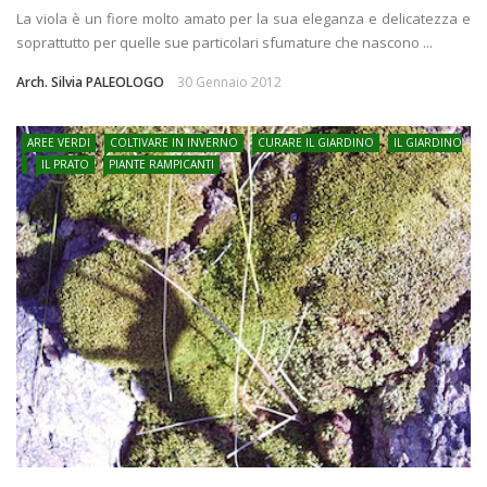
La viola è un fiore molto amato per la sua eleganza e delicatezza e
soprattutto per quelle sue particolari sfumature che nascono ...
Arch. Silvia PALEOLOGO
30 Gennaio 2012
AREE VERDI
COLTIVARE IN INVERNO
CURARE IL GIARDINO
IL GIARDINO
IL PRATO
PIANTE RAMPICANTI