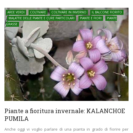
AREE VERDI
COLTIVARE
COLTIVARE IN INVERNO
IL BALCONE FIORITO
MALATTIE DELLE PIANTE E CURE PARTICOLARI
PIANTE E FIORI
PIANTE
GRASSE
Piante a fioritura invernale: KALANCHOE
PUMILA
Anche oggi vi voglio parlare di una pianta in grado di fiorire per