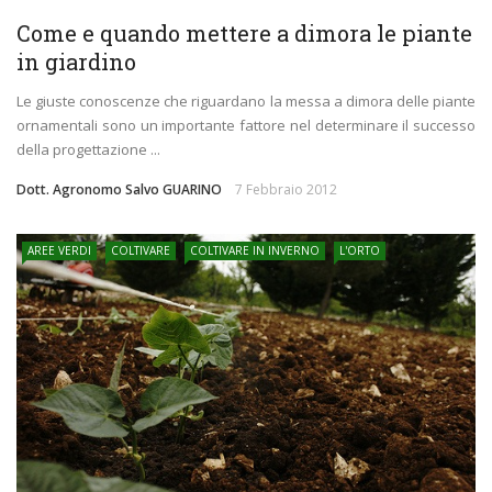
Come e quando mettere a dimora le piante
in giardino
Le giuste conoscenze che riguardano la messa a dimora delle piante
ornamentali sono un importante fattore nel determinare il successo
della progettazione ...
Dott. Agronomo Salvo GUARINO
7 Febbraio 2012
AREE VERDI
COLTIVARE
COLTIVARE IN INVERNO
L'ORTO