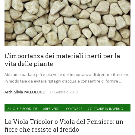
L’importanza dei materiali inerti per la
vita delle piante
Abbiamo parlato più e più volte dell’importanza di drenare il terreno,
in modo tale da evitare ristagni d’acqua e consentire di fornire ...
Arch. Silvia PALEOLOGO
31 Gennaio 2012
AIUOLE E BORDURE
AREE VERDI
COLTIVARE
COLTIVARE IN INVERNO
IL BALCONE FIORITO
IL GIARDINO
PIANTE E FIORI
PIANTE ORNAMENTALI
La Viola Tricolor o Viola del Pensiero: un
VERDE CITTADINO
fiore che resiste al freddo