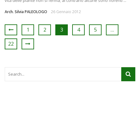
vita delle piante non si ferma; al contrario alcune sono fiorenti ...
Arch. Silvia PALEOLOGO
26 Gennaio 2012
1
2
3
4
5
…
22