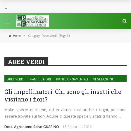
›
Home
Category: "Aree Verdi"
(Page 3)
AREE VERDI
AREE VERDI
PIANTE E FIORI
PIANTE ORNAMENTALI
VEGETAZIONE
SPONTANEA
Gli impollinatori. Chi sono gli insetti che
visitano i fiori?
Molte specie di insetti, ed in alcuni casi anche i ragni, possono
essere trovate sui fiori. Alcune di queste specie visitatrici hanno ...
Dott. Agronomo Salvo GUARINO
15 Febbraio 2012